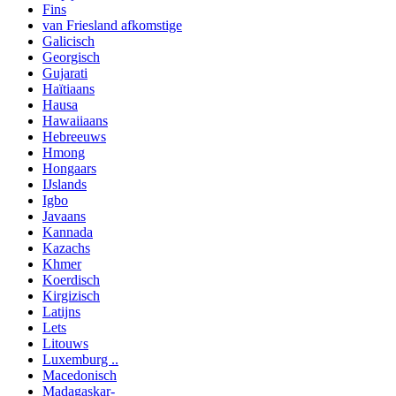
Fins
van Friesland afkomstige
Galicisch
Georgisch
Gujarati
Haïtiaans
Hausa
Hawaiiaans
Hebreeuws
Hmong
Hongaars
IJslands
Igbo
Javaans
Kannada
Kazachs
Khmer
Koerdisch
Kirgizisch
Latijns
Lets
Litouws
Luxemburg ..
Macedonisch
Madagaskar-