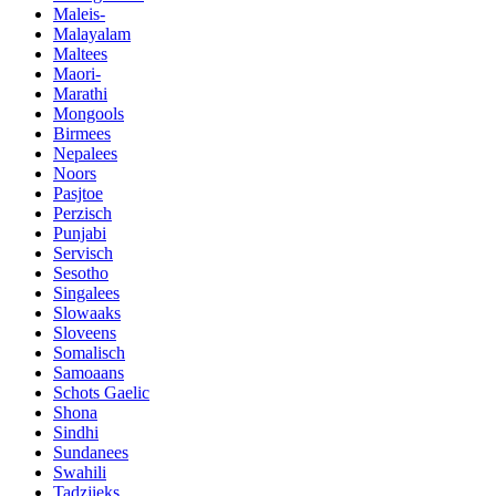
Maleis-
Malayalam
Maltees
Maori-
Marathi
Mongools
Birmees
Nepalees
Noors
Pasjtoe
Perzisch
Punjabi
Servisch
Sesotho
Singalees
Slowaaks
Sloveens
Somalisch
Samoaans
Schots Gaelic
Shona
Sindhi
Sundanees
Swahili
Tadzjieks