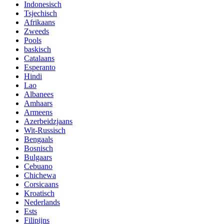
Indonesisch
Tsjechisch
Afrikaans
Zweeds
Pools
baskisch
Catalaans
Esperanto
Hindi
Lao
Albanees
Amhaars
Armeens
Azerbeidzjaans
Wit-Russisch
Bengaals
Bosnisch
Bulgaars
Cebuano
Chichewa
Corsicaans
Kroatisch
Nederlands
Ests
Filipijns