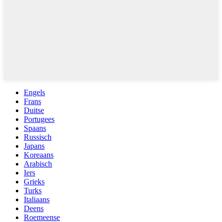
Engels
Frans
Duitse
Portugees
Spaans
Russisch
Japans
Koreaans
Arabisch
Iers
Grieks
Turks
Italiaans
Deens
Roemeense